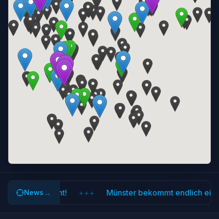
gt wie Sport geht!
→
+++
Münster bekommt endlich eine 
News