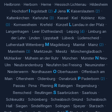
·
·
·
·
Heilbronn
Herborn
Herne
Hessisch Lichtenau
Hildesheim
I
J
K
·
·
Hochdorf
Ingolstadt
(
2
)
Jena
Kaiserslautern
(
2
)
·
·
·
·
·
Kaltenkirchen
Karlsruhe
(
3
)
Kassel
Kiel
Koblenz
Köln
L
·
·
·
·
(
3
)
Kornwestheim
Krefeld
Künzell
Landau in der Pfalz
·
·
·
Langenhagen
Leer (Ostfriesland)
Leipzig
(
4
)
Limburg an
·
·
·
·
·
der Lahn
Linden
Lippstadt
Lübeck
Lüdenscheid
M
·
·
·
Lutherstadt Wittenberg
Magdeburg
Maintal
Mainz
(
2
)
·
·
·
·
Mannheim
(
3
)
Marktzeuln
Miesitz
Mönchengladbach
N
·
·
·
Mühlacker
Mülheim an der Ruhr
München
Münster
Neu-
·
·
·
·
Ulm
Neubrandenburg
Neufahrn bei Freising
Neumünster
O
·
·
Niederwerrn
Nordhausen
Oberhausen
Offenbach am
P
·
·
·
·
Main
Oftersheim
Oldenburg
Osnabrück
Paderborn
(
2
)
R
·
·
·
·
Passau
Pirna
Pliening
Ratingen
Regensburg
S
·
·
·
Remscheid
Reutlingen
Saarbrücken
Saarlouis
·
·
·
Schkeuditz
Schömberg
Schwäbisch Gmünd
Schwäbisch
·
·
·
·
·
·
Hall
Siegen
Sindelfingen
Solingen
Speyer
Starzach