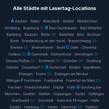
Alle Städte mit Lasertag-Locations
A
·
·
·
·
·
Aachen
Aalen
Ahlerstedt
Alsfeld
Altenkirchen
B
·
·
·
Arnsberg
Augsburg
(
2
)
Bad Oeynhausen
Bad Wimpfen
·
·
·
·
·
·
Bamberg
Bautzen
Berlin
(
9
)
Bielefeld
Binz
Bochum
·
·
·
Bonn
Brandenburg an der Havel
Braunschweig
(
2
)
C
·
·
·
·
Bremen
(
3
)
Bremerhaven
Brühl
Celle
Chemnitz
D
·
·
·
Cottbus
(
2
)
Darmstadt
Delmenhorst
Denzlingen
(
2
)
·
·
·
·
Dessau-Roßlau
(
2
)
Dortmund
(
2
)
Dresden
(
4
)
Duisburg
E
·
·
·
·
Dülmen
Düsseldorf
(
2
)
Eichenzell
Emden
Eppelheim
·
·
·
Erlangen
Essen
(
2
)
Esslingen am Neckar
F
·
·
·
Ettlingen
Forchheim
Frankenthal
Frankfurt am Main
(
3
)
G
·
·
·
Frechen
Friedrichshafen
Fritzlar
Fürth
Garching bei
·
·
·
·
·
München
Genthin
Gießen
Göppingen
Görlitz
Göttingen
H
·
·
·
·
Greifswald
(
2
)
Grünstadt
Gütersloh
Hagen
Halle
·
·
·
·
·
(Saale)
Hamburg
(
5
)
Hamm
Hannover
(
3
)
Haßfurt